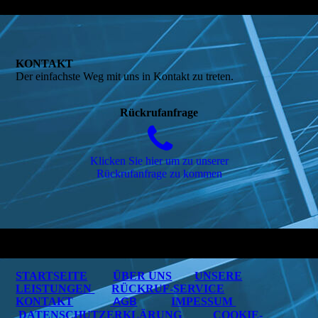
KONTAKT
Der einfachste Weg mit uns in Kontakt zu treten.
Rückrufanfrage
Klicken Sie hier um zu unserer
Rückrufanfrage zu kommen
STARTSEITE
ÜBER UNS
UNSERE
LEISTUNGEN
RÜCKRUF-SERVICE
KONTAKT
IMPESSUM
AGB
DATENSCHUTZERKLÄRUNG
COOKIE-